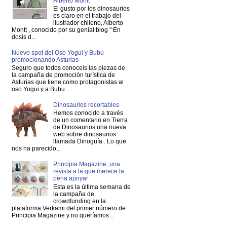
Alberto Montt
El gusto por los dinosaurios
es claro en el trabajo del
ilustrador chileno, Alberto
Montt , conocido por su genial blog " En
dosis d...
Nuevo spot del Oso Yogui y Bubu
promocionando Asturias
Seguro que todos conoceis las piezas de
la campaña de promoción turística de
Asturias que tiene como protagonistas al
oso Yogui y a Bubu . ...
Dinosaurios recortables
Hemos conocido a través
de un comentario en Tierra
de Dinosaurios una nueva
web sobre dinosaurios
llamada Dinoguía . Lo que
nos ha parecido...
Principia Magazine, una
revista a la que merece la
pena apoyar
Esta es la última semana de
la campaña de
crowdfunding en la
plataforma Verkami del primer número de
Principia Magazine y no queríamos...