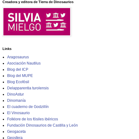
Creadora y editora de Tierra de Dinosaurios
Links
Aragosaurus
Asociación Nautilus
Blog del ICP
Blog del MUPE
Blog Ecofósil
Delapparentia turolensis
DinoAstur
Dinomanía
El cuaderno de Godzillín
El Vinosaurio
Folklore de los fósiles ibéricos
Fundación Dinosaurios de Castilla y León
Geogaceta
Geosfera