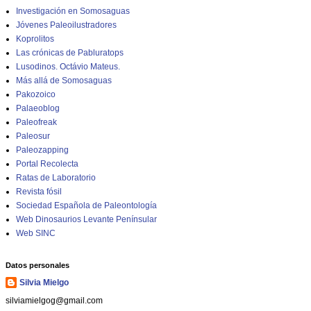
Investigación en Somosaguas
Jóvenes Paleoilustradores
Koprolitos
Las crónicas de Pabluratops
Lusodinos. Octávio Mateus.
Más allá de Somosaguas
Pakozoico
Palaeoblog
Paleofreak
Paleosur
Paleozapping
Portal Recolecta
Ratas de Laboratorio
Revista fósil
Sociedad Española de Paleontología
Web Dinosaurios Levante Penínsular
Web SINC
Datos personales
Silvia Mielgo
silviamielgog@gmail.com