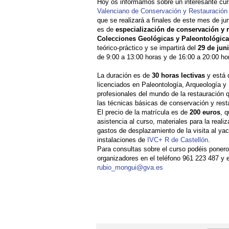
Hoy os informamos sobre un interesante cu
Valenciano de Conservación y Restauración 
que se realizará a finales de este mes de jun
es de
especialización de conservación y r
Colecciones Geológicas y Paleontológic
teórico-práctico y se impartirá del
29 de juni
de 9:00 a 13:00 horas y de 16:00 a 20:00 ho
La duración es de
30 horas lectivas
y está d
licenciados en Paleontología, Arqueología y 
profesionales del mundo de la restauración 
las técnicas básicas de conservación y resta
El precio de la matrícula es de
200 euros
, 
asistencia al curso, materiales para la reali
gastos de desplazamiento de la visita al yac
instalaciones de
IVC+ R de Castellón
.
Para consultas sobre el curso podéis ponero
organizadores en el teléfono 961 223 487 y e
rubio_mongui@gva.es