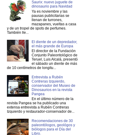
Saurix: nuevo juguete de
dinosaurio para Navidad
Ya es noviembre y las
pausas publicitarias se
llenan de turrones,
mazapanes, vueltas a casa
y de un tropel de spots de perfumes.
También lle...
El diente de un depredador,
el más grande de Europa
El director de la Fundación
Conjunto Paleontológico de
Teruel, Luis Alcalá, presentó
el sábado un diente de más
de 10 centímetros de longitu...
Entrevista a Rubén
Contreras Izquierdo,
conservador del Museo de
Dinosaurios en la revista
Pangea
En el último número de la
revista Pangea se ha publicado una
extensa entrevista a Rubén Contreras
Izquierdo y restaurador-conservador de...
Recomendaciones de 30
paleontólogos, geológos y
biólogos para el Día del
Libro.