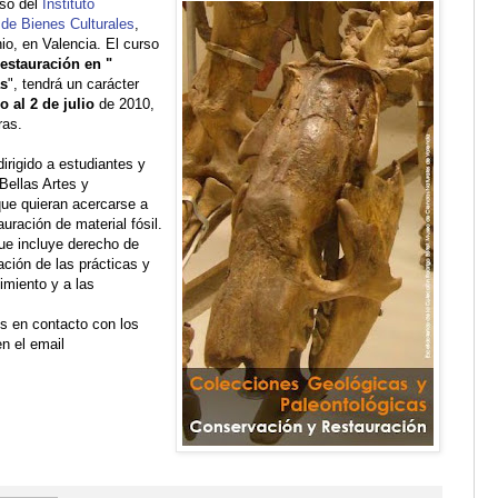
rso del
Instituto
de Bienes Culturales
,
io, en Valencia. El curso
estauración en "
as
", tendrá un carácter
o al 2 de julio
de 2010,
ras.
irigido a estudiantes y
Bellas Artes y
que quieran acercarse a
uración de material fósil.
que incluye derecho de
zación de las prácticas y
imiento y a las
s en contacto con los
n el email