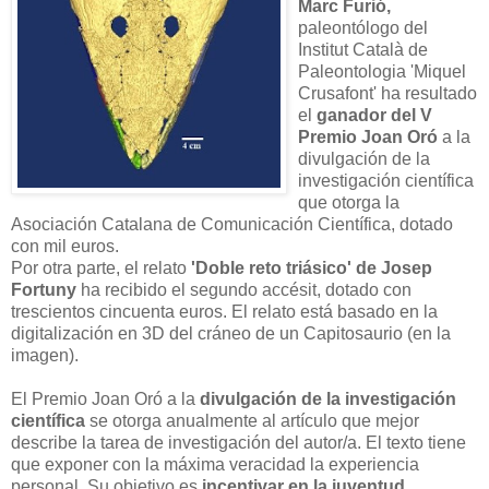
Marc Furió,
paleontólogo del
Institut Català de
Paleontologia 'Miquel
Crusafont' ha resultado
el
ganador del V
Premio Joan Oró
a la
divulgación de la
investigación científica
que otorga la
Asociación Catalana de Comunicación Científica, dotado
con mil euros.
Por otra parte, el relato
'Doble reto triásico' de Josep
Fortuny
ha recibido el segundo accésit, dotado con
trescientos cincuenta euros. El relato está basado en la
digitalización en 3D del cráneo de un Capitosaurio (en la
imagen).
El Premio Joan Oró a la
divulgación de la investigación
científica
se otorga anualmente al artículo que mejor
describe la tarea de investigación del autor/a. El texto tiene
que exponer con la máxima veracidad la experiencia
personal. Su objetivo es
incentivar en la juventud