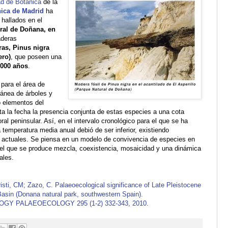
ad de Botánica
de la
nica de Madrid
ha
 hallados en el
ral de Doñana, en
aderas
ras, Pinus nigra
ero)
, que poseen una
.000 años
.
 para el área de
ánea de árboles y
o elementos del
a la fecha la presencia conjunta de estas especies a una cota
oral peninsular. Así, en el intervalo cronológico para el que se ha
 temperatura media anual debió de ser inferior, existiendo
 actuales. Se piensa en un modelo de convivencia de especies en
 el que se produce mezcla, coexistencia, mosaicidad y una dinámica
ales.
sti, CM; Zazo, C. Palaeoecological significance of Late Pleistocene
Basin (Donana natural park, southwestern Spain).
 PALAEOECOLOGY 295 (1-2) 332-343, 2010.