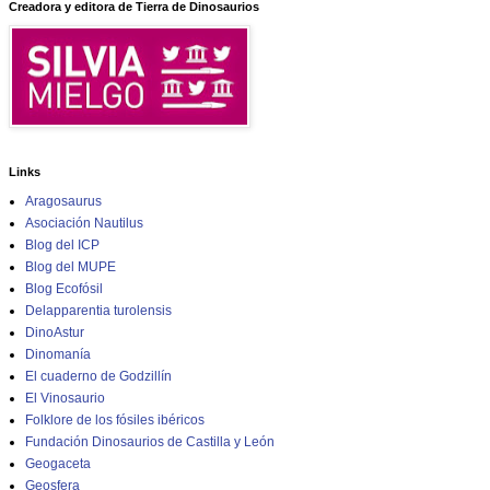
Creadora y editora de Tierra de Dinosaurios
Links
Aragosaurus
Asociación Nautilus
Blog del ICP
Blog del MUPE
Blog Ecofósil
Delapparentia turolensis
DinoAstur
Dinomanía
El cuaderno de Godzillín
El Vinosaurio
Folklore de los fósiles ibéricos
Fundación Dinosaurios de Castilla y León
Geogaceta
Geosfera