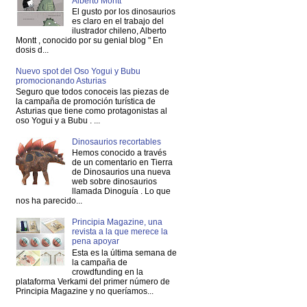
Alberto Montt
El gusto por los dinosaurios
es claro en el trabajo del
ilustrador chileno, Alberto
Montt , conocido por su genial blog " En
dosis d...
Nuevo spot del Oso Yogui y Bubu
promocionando Asturias
Seguro que todos conoceis las piezas de
la campaña de promoción turística de
Asturias que tiene como protagonistas al
oso Yogui y a Bubu . ...
Dinosaurios recortables
Hemos conocido a través
de un comentario en Tierra
de Dinosaurios una nueva
web sobre dinosaurios
llamada Dinoguía . Lo que
nos ha parecido...
Principia Magazine, una
revista a la que merece la
pena apoyar
Esta es la última semana de
la campaña de
crowdfunding en la
plataforma Verkami del primer número de
Principia Magazine y no queríamos...