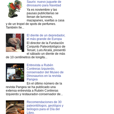
Saurix: nuevo juguete de
dinosaurio para Navidad
Ya es noviembre y las
pausas publicitarias se
llenan de turrones,
mazapanes, vueltas a casa
y de un tropel de spots de perfumes.
También lle...
El diente de un depredador,
el más grande de Europa
El director de la Fundación
Conjunto Paleontológico de
Teruel, Luis Alcalá, presentó
el sábado un diente de más
de 10 centímetros de longitu...
Entrevista a Rubén
Contreras Izquierdo,
conservador del Museo de
Dinosaurios en la revista
Pangea
En el último número de la
revista Pangea se ha publicado una
extensa entrevista a Rubén Contreras
Izquierdo y restaurador-conservador de...
Recomendaciones de 30
paleontólogos, geológos y
biólogos para el Día del
Libro.