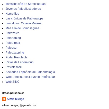
Investigación en Somosaguas
Jóvenes Paleoilustradores
Koprolitos
Las crónicas de Pabluratops
Lusodinos. Octávio Mateus.
Más allá de Somosaguas
Pakozoico
Palaeoblog
Paleofreak
Paleosur
Paleozapping
Portal Recolecta
Ratas de Laboratorio
Revista fósil
Sociedad Española de Paleontología
Web Dinosaurios Levante Penínsular
Web SINC
Datos personales
Silvia Mielgo
silviamielgog@gmail.com