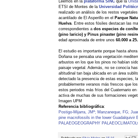
Leemos en la
plataforma SINC
que la
Unid
ETSI de Montes de la
Universidad Politéc
realizado un análisis de los restos vegetales
acantilado de El Asperillo en el
Parque Natu
Huelva
. Entre estos fósiles destacan las m
correspondientes a
dos especies de conífe
(pino laricio) y Pinus pinaster (pino resin
edad aproximada de entre unos
60.000 a 25
El estudio es importante porque hasta ahora
Doñana se pensaba una vegetación mediterr
arbustos en los que los pinos no habían sid
paisaje vegetal. Además, no se conocía hast
altitudinal tan baja ubicada en un área sublit
detectado la presencia de estas especies, la
probablemente veranos más frescos que los
estos periodos más fríos del Cuaternario en
activa de muchas de sus formaciones veget
Imagen UPM
Referencia bibliográfica
:
Postigo-Mijarra, JMª; Manzaneque, FG; Juari
pine macrofossils in the lower Guadalquivir 
PALAEOGEOGRAPHY PALAEOCLIMATOLOGY
Publicado por
Silvia Mielgo
en
15:16