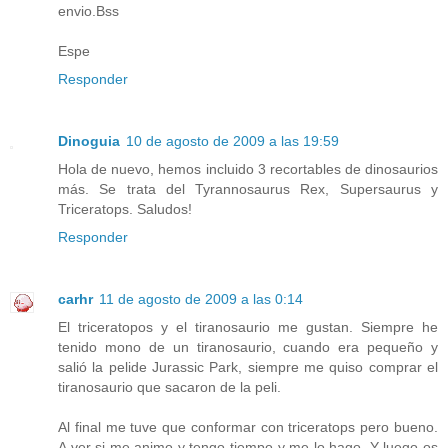
envio.Bss
Espe
Responder
Dinoguia
10 de agosto de 2009 a las 19:59
Hola de nuevo, hemos incluido 3 recortables de dinosaurios
más. Se trata del Tyrannosaurus Rex, Supersaurus y
Triceratops. Saludos!
Responder
carhr
11 de agosto de 2009 a las 0:14
El triceratopos y el tiranosaurio me gustan. Siempre he
tenido mono de un tiranosaurio, cuando era pequeño y
salió la pelide Jurassic Park, siempre me quiso comprar el
tiranosaurio que sacaron de la peli.
Al final me tuve que conformar con triceratops pero bueno.
A ver si me animo y tengo tiempo y me lo hago. Y luego os