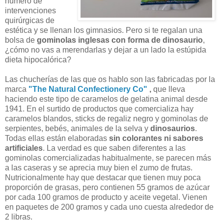
número de
intervenciones
quirúrgicas de
estética y se llenan los gimnasios. Pero si te regalan una
bolsa de
gominolas inglesas con forma de dinosaurio
,
¿cómo no vas a merendarlas y dejar a un lado la estúpida
dieta hipocalórica?
Las chucherías de las que os hablo son las fabricadas por la
marca
"The Natural Confectionery Co"
,
que lleva
haciendo este tipo de caramelos de gelatina animal desde
1941. En el surtido de productos que comercializa hay
caramelos blandos, sticks de regaliz negro y gominolas de
serpientes, bebés, animales de la selva y
dinosaurios
.
Todas ellas están elaboradas
sin colorantes ni sabores
artificiales
. La verdad es que saben diferentes a las
gominolas comercializadas habitualmente, se parecen más
a las caseras y se aprecia muy bien el zumo de frutas.
Nutricionalmente hay que destacar que tienen muy poca
proporción de grasas, pero contienen 55 gramos de azúcar
por cada 100 gramos de producto y aceite vegetal. Vienen
en paquetes de 200 gramos y cada uno cuesta alrededor de
2 libras.