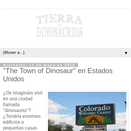
▼
miércoles, 12 de mayo de 2010
"The Town of Dinosaur" en Estados
Unidos
¿Os imagináis vivir
en una ciudad
llamada
"dinosaurio"?
¿Tendría enormes
edificios o
pequeñas casas