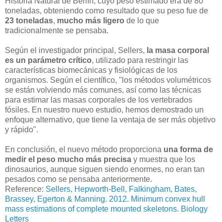
Historia Natural de Berlín, cuyo peso estimado era de 80
toneladas, obteniendo como resultado que su peso fue de
23 toneladas
,
mucho más ligero
de lo que
tradicionalmente se pensaba.
Según el investigador principal, Sellers,
la masa corporal
es un parámetro crítico
, utilizado para restringir las
características biomecánicas y fisiológicas de los
organismos. Según el científico, "los métodos volumétricos
se están volviendo más comunes, así como las técnicas
para estimar las masas corporales de los vertebrados
fósiles. En nuestro nuevo estudio, hemos demostrado un
enfoque alternativo, que tiene la ventaja de ser más objetivo
y rápido".
En conclusión, el nuevo método proporciona
una forma de
medir el peso mucho más precisa
y muestra que los
dinosaurios, aunque siguen siendo enormes, no eran tan
pesados como se pensaba anteriormente.
Reference:
Sellers, Hepworth-Bell, Falkingham, Bates,
Brassey, Egerton & Manning. 2012. Minimum convex hull
mass estimations of complete mounted skeletons. Biology
Letters