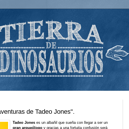
s aventuras de Tadeo Jones".
Tadeo Jones
es un albañil que sueña con llegar a ser un
gran arqueólogo
y gracias a una fortuita confusión será