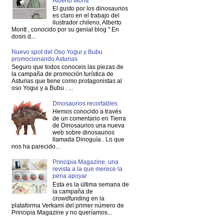
Alberto Montt
El gusto por los dinosaurios
es claro en el trabajo del
ilustrador chileno, Alberto
Montt , conocido por su genial blog " En
dosis d...
Nuevo spot del Oso Yogui y Bubu
promocionando Asturias
Seguro que todos conoceis las piezas de
la campaña de promoción turística de
Asturias que tiene como protagonistas al
oso Yogui y a Bubu . ...
Dinosaurios recortables
Hemos conocido a través
de un comentario en Tierra
de Dinosaurios una nueva
web sobre dinosaurios
llamada Dinoguía . Lo que
nos ha parecido...
Principia Magazine, una
revista a la que merece la
pena apoyar
Esta es la última semana de
la campaña de
crowdfunding en la
plataforma Verkami del primer número de
Principia Magazine y no queríamos...