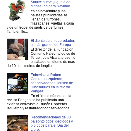
Saurix: nuevo juguete de
dinosaurio para Navidad
Ya es noviembre y las
pausas publicitarias se
llenan de turrones,
mazapanes, vueltas a casa
y de un tropel de spots de perfumes.
También lle...
El diente de un depredador,
el más grande de Europa
El director de la Fundación
Conjunto Paleontológico de
Teruel, Luis Alcalá, presentó
el sábado un diente de más
de 10 centímetros de longitu...
Entrevista a Rubén
Contreras Izquierdo,
conservador del Museo de
Dinosaurios en la revista
Pangea
En el último número de la
revista Pangea se ha publicado una
extensa entrevista a Rubén Contreras
Izquierdo y restaurador-conservador de...
Recomendaciones de 30
paleontólogos, geológos y
biólogos para el Día del
Libro.