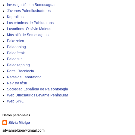
Investigación en Somosaguas
Jóvenes Paleoilustradores
Koprolitos
Las crónicas de Pabluratops
Lusodinos. Octávio Mateus.
Más allá de Somosaguas
Pakozoico
Palaeoblog
Paleofreak
Paleosur
Paleozapping
Portal Recolecta
Ratas de Laboratorio
Revista fósil
Sociedad Española de Paleontología
Web Dinosaurios Levante Penínsular
Web SINC
Datos personales
Silvia Mielgo
silviamielgog@gmail.com