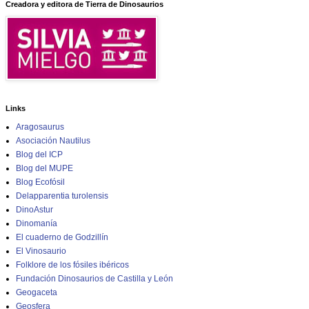
Creadora y editora de Tierra de Dinosaurios
Links
Aragosaurus
Asociación Nautilus
Blog del ICP
Blog del MUPE
Blog Ecofósil
Delapparentia turolensis
DinoAstur
Dinomanía
El cuaderno de Godzillín
El Vinosaurio
Folklore de los fósiles ibéricos
Fundación Dinosaurios de Castilla y León
Geogaceta
Geosfera