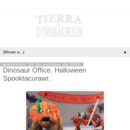
▼
miércoles, 31 de octubre de 2012
Dinosaur Office. Halloween
Spooktacurawr.