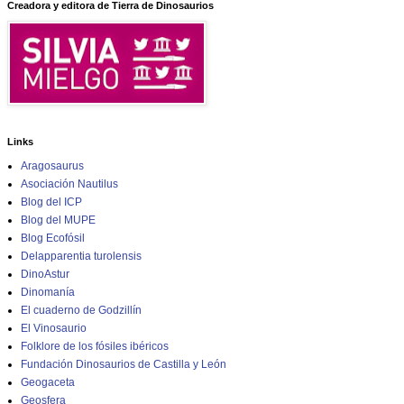
Creadora y editora de Tierra de Dinosaurios
Links
Aragosaurus
Asociación Nautilus
Blog del ICP
Blog del MUPE
Blog Ecofósil
Delapparentia turolensis
DinoAstur
Dinomanía
El cuaderno de Godzillín
El Vinosaurio
Folklore de los fósiles ibéricos
Fundación Dinosaurios de Castilla y León
Geogaceta
Geosfera