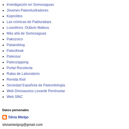
Investigación en Somosaguas
Jóvenes Paleoilustradores
Koprolitos
Las crónicas de Pabluratops
Lusodinos. Octávio Mateus.
Más allá de Somosaguas
Pakozoico
Palaeoblog
Paleofreak
Paleosur
Paleozapping
Portal Recolecta
Ratas de Laboratorio
Revista fósil
Sociedad Española de Paleontología
Web Dinosaurios Levante Penínsular
Web SINC
Datos personales
Silvia Mielgo
silviamielgog@gmail.com