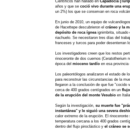
Científicos han hallado en
Capadocia (Turqu
años y que se
coció vivo durante una eru
un 2%) los que se conservan en roca volcán
En junio de 2010, un equipo de vulcanólogos
de Hacettepe descubrieron el
cráneo y la m
depósito de roca ígnea
ignimbrita, situado 
riachuelo. Se necesitaron tres días del trab
franceses y turcos para poder desenterran lo
Los investigadores creen que los restos per
rinoceronte de dos cuernos (Ceratotherium 
época del
mioceno tardío
en esa provincia 
Los paleontólogos analizaron el estado de l
para reconstruir las circunstancias de la mue
llegaron a la conclusión de que fue "cocido 
cerca de 400 grados centígrados en un
flujo
de la erupción del monte Vesubio
en Itali
Según la investigación,
su muerte fue "prá
instantánea" y le siguió una severa deshi
calor extremo de la erupción. El rinoceronte
temperatura cercana a los 400 grados cent
dentro del flujo piroclástico y
el cráneo se 