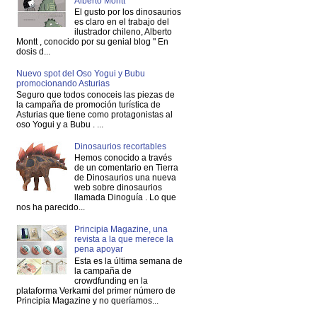
Alberto Montt
El gusto por los dinosaurios
es claro en el trabajo del
ilustrador chileno, Alberto
Montt , conocido por su genial blog " En
dosis d...
Nuevo spot del Oso Yogui y Bubu
promocionando Asturias
Seguro que todos conoceis las piezas de
la campaña de promoción turística de
Asturias que tiene como protagonistas al
oso Yogui y a Bubu . ...
Dinosaurios recortables
Hemos conocido a través
de un comentario en Tierra
de Dinosaurios una nueva
web sobre dinosaurios
llamada Dinoguía . Lo que
nos ha parecido...
Principia Magazine, una
revista a la que merece la
pena apoyar
Esta es la última semana de
la campaña de
crowdfunding en la
plataforma Verkami del primer número de
Principia Magazine y no queríamos...