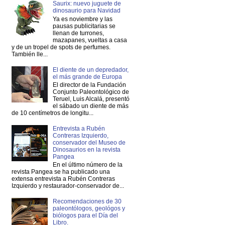
Saurix: nuevo juguete de
dinosaurio para Navidad
Ya es noviembre y las
pausas publicitarias se
llenan de turrones,
mazapanes, vueltas a casa
y de un tropel de spots de perfumes.
También lle...
El diente de un depredador,
el más grande de Europa
El director de la Fundación
Conjunto Paleontológico de
Teruel, Luis Alcalá, presentó
el sábado un diente de más
de 10 centímetros de longitu...
Entrevista a Rubén
Contreras Izquierdo,
conservador del Museo de
Dinosaurios en la revista
Pangea
En el último número de la
revista Pangea se ha publicado una
extensa entrevista a Rubén Contreras
Izquierdo y restaurador-conservador de...
Recomendaciones de 30
paleontólogos, geológos y
biólogos para el Día del
Libro.