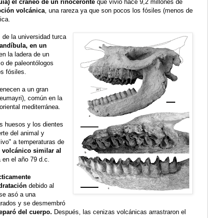
ía) el cráneo de un rinoceronte
que vivió hace 9,2 millones de
pción volcánica
, una rareza ya que son pocos los fósiles (menos de
ica.
 de la universidad turca
andíbula, en un
en la ladera de un
ajo de paleontólogos
s fósiles.
tenecen a un gran
neumayri), común en la
oriental mediterránea.
os huesos y los dientes
rte del animal y
vivo" a temperaturas de
 volcánico similar al
a en el año 79 d.c.
cticamente
dratación
debido al
 se asó a una
ígrados y se desmembró
separó del cuerpo.
Después, las cenizas volcánicas arrastraron el