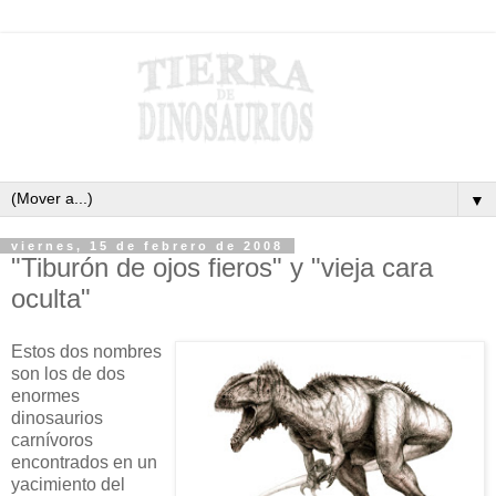
▼
viernes, 15 de febrero de 2008
"Tiburón de ojos fieros" y "vieja cara
oculta"
Estos dos nombres
son los de dos
enormes
dinosaurios
carnívoros
encontrados en un
yacimiento del