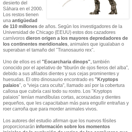
desierto del
Sáhara en el 2000.
Los restos tienen
una
antigüedad
de 110 millones
de años. Según los investigadores de la
Universidad de Chicago (EEUU) estos dos cazadores
carnívoros
dieron origen a los mayores depredadores de
los continentes meridionales
, animales que igualaban o
superaban el tamaño del "Tiranosaurio rex".
Uno de ellos es el
"Eocarcharia dinops",
también
conocido por el apelativo de “tiburón de ojos fieros del alba”,
debido a sus afilados dientes y sus cejas prominentes y
huesudas. El otro dinosaurio encontrado es
"Kryptops
palaios
", o “vieja cara oculta”, llamado así por la cobertura
callosa que cubría casi todo su rostro. Los "Kryptops
palaios" tenían mandíbulas cortas, acorazadas y dientes
pequeños, que les capacitaban más para engullir entrañas y
roer carroña que para morder animales vivos.
Los autores del estudio afirman que los nuevos fósiles
proporcionarán
información sobre los momentos