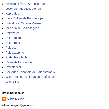
Investigación en Somosaguas
Jóvenes Paleoilustradores
Koprolitos
Las crónicas de Pabluratops
Lusodinos. Octávio Mateus.
Más allá de Somosaguas
Pakozoico
Palaeoblog
Paleofreak
Paleosur
Paleozapping
Portal Recolecta
Ratas de Laboratorio
Revista fósil
Sociedad Española de Paleontología
Web Dinosaurios Levante Penínsular
Web SINC
Datos personales
Silvia Mielgo
silviamielgog@gmail.com