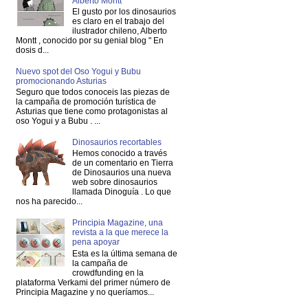
Alberto Montt
El gusto por los dinosaurios
es claro en el trabajo del
ilustrador chileno, Alberto
Montt , conocido por su genial blog " En
dosis d...
Nuevo spot del Oso Yogui y Bubu
promocionando Asturias
Seguro que todos conoceis las piezas de
la campaña de promoción turística de
Asturias que tiene como protagonistas al
oso Yogui y a Bubu . ...
Dinosaurios recortables
Hemos conocido a través
de un comentario en Tierra
de Dinosaurios una nueva
web sobre dinosaurios
llamada Dinoguía . Lo que
nos ha parecido...
Principia Magazine, una
revista a la que merece la
pena apoyar
Esta es la última semana de
la campaña de
crowdfunding en la
plataforma Verkami del primer número de
Principia Magazine y no queríamos...