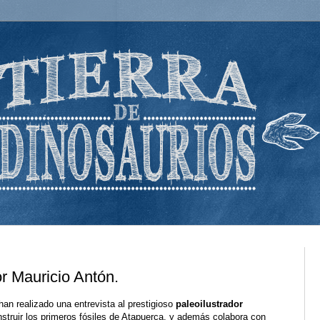
or Mauricio Antón.
han realizado una entrevista al prestigioso
paleoilustrador
struir los primeros fósiles de Atapuerca, y además colabora con