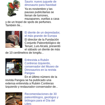
Saurix: nuevo juguete de
dinosaurio para Navidad
Ya es noviembre y las
pausas publicitarias se
llenan de turrones,
mazapanes, vueltas a casa
y de un tropel de spots de perfumes.
También lle...
El diente de un depredador,
el más grande de Europa
El director de la Fundación
Conjunto Paleontológico de
Teruel, Luis Alcalá, presentó
el sábado un diente de más
de 10 centímetros de longitu...
Entrevista a Rubén
Contreras Izquierdo,
conservador del Museo de
Dinosaurios en la revista
Pangea
En el último número de la
revista Pangea se ha publicado una
extensa entrevista a Rubén Contreras
Izquierdo y restaurador-conservador de...
Recomendaciones de 30
paleontólogos, geológos y
biólogos para el Día del
Libro.