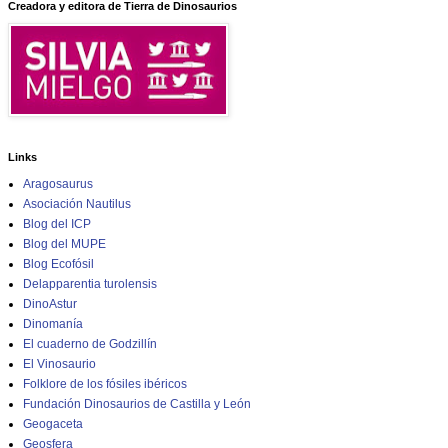
Creadora y editora de Tierra de Dinosaurios
Links
Aragosaurus
Asociación Nautilus
Blog del ICP
Blog del MUPE
Blog Ecofósil
Delapparentia turolensis
DinoAstur
Dinomanía
El cuaderno de Godzillín
El Vinosaurio
Folklore de los fósiles ibéricos
Fundación Dinosaurios de Castilla y León
Geogaceta
Geosfera