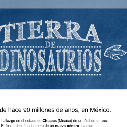
 de hace 90 millones de años, en México.
 hallazgo en el estado de
Chiapas
(México) de un fósil de un
pez
. El fósil, identificado como de un
nuevo género
, ha sido