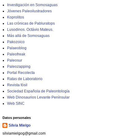
Investigación en Somosaguas
Jóvenes Paleoilustradores
Koprolitos
Las crónicas de Pabluratops
Lusodinos. Octávio Mateus.
Más allá de Somosaguas
Pakozoico
Palaeoblog
Paleofreak
Paleosur
Paleozapping
Portal Recolecta
Ratas de Laboratorio
Revista fósil
Sociedad Española de Paleontología
Web Dinosaurios Levante Penínsular
Web SINC
Datos personales
Silvia Mielgo
silviamielgog@gmail.com