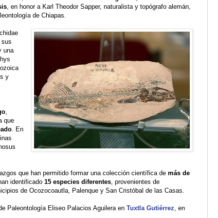
sis
, en honor a Karl Theodor Sapper, naturalista y topógrafo alemán,
aleontología de Chiapas.
ychidae
 sus
y una
thys
sozoica
os y
go
,
a que
eado
. En
pinas
inosus
azgos que han permitido formar una colección científica de
más de
han identificado
15 especies diferentes
, provenientes de
nicipios de Ocozocoautla, Palenque y San Cristóbal de las Casas.
de Paleontología Eliseo Palacios Aguilera en
Tuxtla Gutiérrez
, en