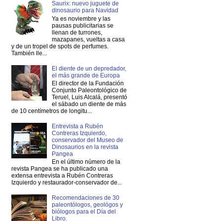
Saurix: nuevo juguete de
dinosaurio para Navidad
Ya es noviembre y las
pausas publicitarias se
llenan de turrones,
mazapanes, vueltas a casa
y de un tropel de spots de perfumes.
También lle...
El diente de un depredador,
el más grande de Europa
El director de la Fundación
Conjunto Paleontológico de
Teruel, Luis Alcalá, presentó
el sábado un diente de más
de 10 centímetros de longitu...
Entrevista a Rubén
Contreras Izquierdo,
conservador del Museo de
Dinosaurios en la revista
Pangea
En el último número de la
revista Pangea se ha publicado una
extensa entrevista a Rubén Contreras
Izquierdo y restaurador-conservador de...
Recomendaciones de 30
paleontólogos, geológos y
biólogos para el Día del
Libro.