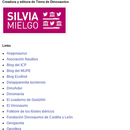
Creadora y editora de Tierra de Dinosaurios
Links
Aragosaurus
Asociación Nautilus
Blog del ICP
Blog del MUPE
Blog Ecofósil
Delapparentia turolensis
DinoAstur
Dinomanía
El cuaderno de Godzillín
El Vinosaurio
Folklore de los fósiles ibéricos
Fundación Dinosaurios de Castilla y León
Geogaceta
Geosfera